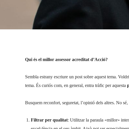
Eric Onidi
29 de febrero de 2024
No hay comentarios
Qui és el millor assessor acreditat d’Acció?
Sembla estrany escriure un post sobre aquest tema. Voldria
tema. És curiós com, en general, entra tràfic per aquesta
Busquem reconfort, seguretat, l’opinió dels altres. No sé
Filtrar per qualitat
: Utilitzar la paraula «millor» int
excel·lència en el seu àmbit. Això pot ser especialmen