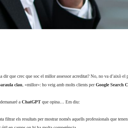
 dir que crec que soc el millor assessor acreditat? No, no va d’això el 
paraula clau
, «millor»: ho veig amb molts clients per
Google Search C
, demanaré a
ChatGPT
que opina… Em diu:
enta filtrar els resultats per mostrar només aquells professionals que ten
t útil en camps on hi ha molta competència.