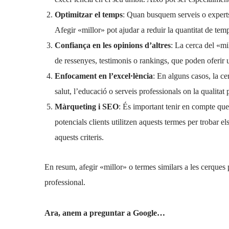
Optimitzar el temps
: Quan busquem serveis o experts,
Afegir «millor» pot ajudar a reduir la quantitat de temp
Confiança en les opinions d’altres
: La cerca del «mi
de ressenyes, testimonis o rankings, que poden oferir un
Enfocament en l’excel·lència
: En alguns casos, la c
salut, l’educació o serveis professionals on la qualitat p
Màrqueting i SEO
: És important tenir en compte que
potencials clients utilitzen aquests termes per trobar 
aquests criteris.
En resum, afegir «millor» o termes similars a les cerques po
professional.
Ara, anem a preguntar a Google…