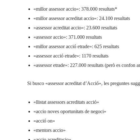
«millor assessor accio»: 378.000 resultats*
«millor assessor acreditat accio»: 24.100 resultats
«assessor acreditat accio»: 23.600 resultats
«assessor accio»: 371.000 resultats
«millor assessor acció etrade»: 625 resultats
«assessor acció etrade»: 1170 resultats
«assessor etrade»: 227.000 resultats (però es confon am
Si busco «assessor acreditat d’Acció», les preguntes su
«llistat assessors acreditats acció»
«accio noves oportunitats de negoci»
«acció on»
«mentors accio»
«accio acreditacio»