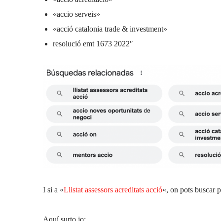
«accio serveis»
«acció catalonia trade & investment»
resolució emt 1673 2022″
I si a «
Llistat assessors acreditats acció
«, on pots buscar p
Aquí surto jo: