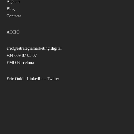
Agència
Blog
Contacte
ACCIÓ
eric@estrategiamarketing.digital
+34 609 87 05 07
EMD Barcelona
Eric Onidi:
LinkedIn
–
Twitter
Facebook
Instagram
LinkedIn
YouTube