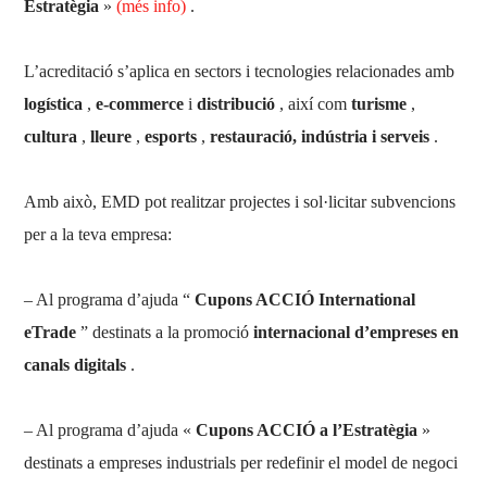
Estratègia
»
(més info)
.
L’acreditació s’aplica en sectors i tecnologies relacionades amb
logística
,
e-commerce
i
distribució
, així com
turisme
,
cultura
,
lleure
,
esports
,
restauració, indústria i serveis
.
Amb això, EMD pot realitzar projectes i sol·licitar subvencions
per a la teva empresa:
– Al programa d’ajuda “
Cupons ACCIÓ International
eTrade
” destinats a la promoció
internacional d’empreses en
canals digitals
.
– Al programa d’ajuda «
Cupons ACCIÓ a l’Estratègia
»
destinats a empreses industrials per redefinir el model de negoci