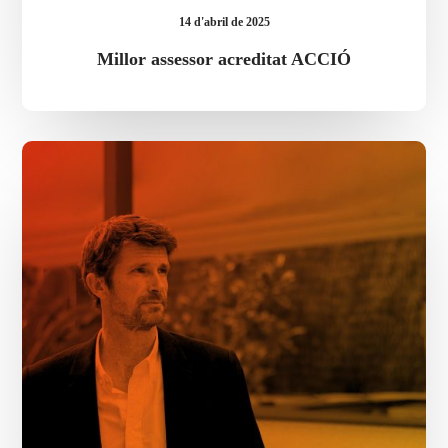
14 d'abril de 2025
Millor assessor acreditat ACCIÓ
Eric
Onidi,
assessor
acreditat
al
nou
cupó
d’ACCIÓ
«Estratègia
d’Exportació"