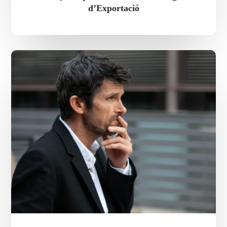
d’Exportació
Millor
assessor
acreditat
ACCIÓ