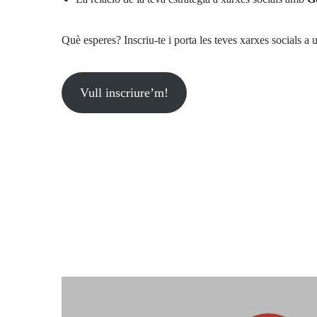
Què esperes? Inscriu-te i porta les teves xarxes socials a u
Vull inscriure’m!