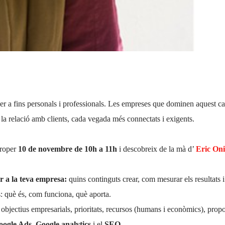
er a fins personals i professionals. Les empreses que dominen aquest cana
i la relació amb clients, cada vegada més connectats i exigents.
proper
10 de novembre de 10h a 11h
i descobreix de la mà d’
Eric Oni
er a la teva empresa:
quins continguts crear, com mesurar els resultats i 
 què és, com funciona, què aporta.
 objectius empresarials, prioritats, recursos (humans i econòmics), pro
ogle Ads, Google analytics
i el
SEO.