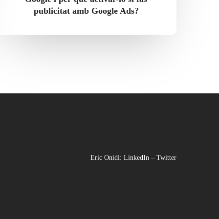
Google
publicitat amb Google Ads?
Ads?
Eric Onidi:
LinkedIn
–
Twitter
Facebook
Instagram
LinkedIn
YouTu