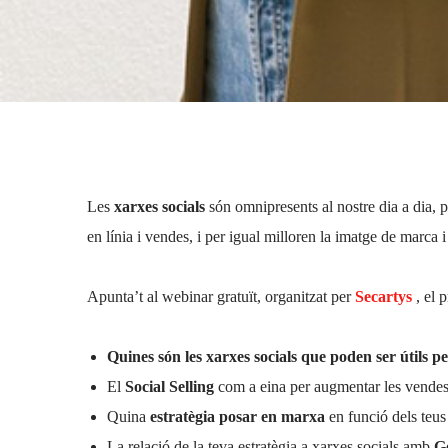
Sara Parrón
17 d'octubre de 2022
No hi ha comentaris
Les
xarxes socials
són omnipresents al nostre dia a dia, p
en línia i vendes, i per igual milloren la imatge de marca 
Apunta’t al webinar gratuït, organitzat per
Secartys
, el 
Quines són les xarxes socials que poden ser útils p
El
Social Selling
com a eina per augmentar les vendes:
Quina
estratègia posar en marxa
en funció dels teus
La relació de la teva estratègia a xarxes socials amb
Go