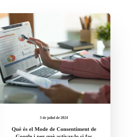
Què
és
el
Mode
de
Consentiment
de
Google
i
per
què
activar-
lo
si
3 de juliol de 2024
fas
publicitat
Què és el Mode de Consentiment de
amb
Google i per què activar-lo si fas