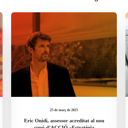
Eric
Onidi,
assessor
acreditat
al
nou
cupó
d’ACCIÓ
«Estratègia
d’Exportació"
25 de març de 2025
Eric Onidi, assessor acreditat al nou
cupó d’ACCIÓ «Estratègia