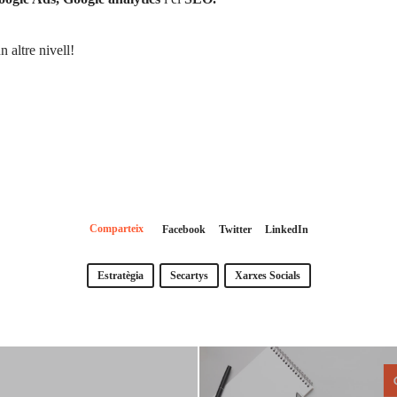
n altre nivell!
Comparteix
Facebook
Twitter
LinkedIn
Estratègia
Secartys
Xarxes Socials