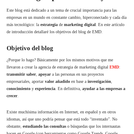
Este blog está dedicado a un tema de crucial importancia para las
empresas en un mundo en constante cambio, hiperconectado y cada día
más tecnológico: la
estrategia
de
marketing
digital
. En este artículo
de introducción detallaré los objetivos del blog de EMD.
Objetivo del blog
¿Porque lo hago? Básicamente por los mismos motivos que me
llevaron a crear la agencia de estrategia de marketing digital
EMD
:
transmitir
saber
,
apoyar
a las personas en sus proyectos
empresariales, aportar
valor añadido
en base a
investigación
,
conocimiento
y
experiencia
. En definitiva,
ayudar a las empresas a
crecer
.
Existe muchísima información en Internet, en español y en otros
idiomas, así que uno podría pensar que está todo “inventado”. No
obstante,
estudiando
las
consultas
o búsquedas que los internautas
hacen en Google (con herramientas como Google Trends, Google