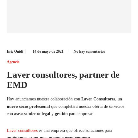
Eric Onidi
14 de mayo de 2021
No hay comentarios
Agencia
Laver consultores, partner de
EMD
Hoy anunciamos nuestra colaboración con
Laver Consultores
, un
nuevo socio profesional
que completará nuestra oferta de servicios
con
asesoramiento
legal
y
gestión
para empresas.
Laver consultores
es una empresa que ofrece soluciones para
autónomos
,
start-ups
,
pymes
y
gran empresa
.