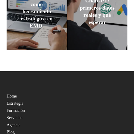
ChatGPT:
como
primeros datos
herramienta
reales y qué
estratégica en
esperar
EMD
Home
Estrategia
Formación
Servicios
Agencia
Blog