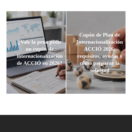
Cupón de Plan de
¿Vale la pena pedir
Internacionalización
un cupón de
ACCIÓ 2026:
internacionalización
requisitos, ayudas y
de ACCIÓ en 2026?
cómo preparar la
solicitud