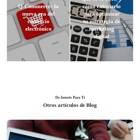
Q-Commerce: la
cómo calcularlo
nueva era del
para optimizar
comercio
tu estrategia de
electrónico
marketing
digital
De Interés Para Ti
Otros artículos de Blog
Tendencias
geopolíticas
y