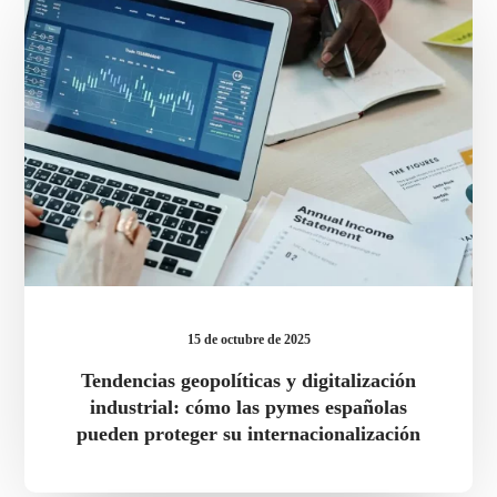
digitalización
industrial:
cómo
las
pymes
españolas
pueden
proteger
su
internacionalización
15 de octubre de 2025
Tendencias geopolíticas y digitalización
industrial: cómo las pymes españolas
pueden proteger su internacionalización